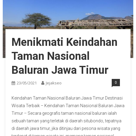
Menikmati Keindahan
Taman Nasional
Baluran Jawa Timur
23/05/2021
Jejakseo
0
Keindahan Taman Nasional Baluran Jawa Timur Destinasi
Wisata Terbaik – Keindahan Taman Nasional Baluran Jawa
Timur – Secara geografis taman nasional baluran ialah
sebuah taman yang terletak di daerah situbondo, tepatnya
di daerah jawa timur, jika ditinjau dari pesona wisata yang