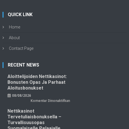
QUICK LINK
Home
About
Contact Page
RECENT NEWS
Aloittelijoiden Nettikasinot:
Bonusten Opas Ja Parhaat
Aloitusbonukset
08/08/2026
pada
Komentar Dinonaktifkan
Aloittelijoiden
nettikasinot:
Nettikasinot
bonusten
opas
Tervetuliaisbonuksella –
ja
parhaat
Turvallisuusopas
aloitusbonukset
Suomalaiselle Pelaajalle