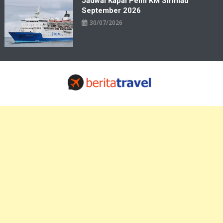
Jadwal Kapal Pelni KM Sirimau
September 2026
30/07/2026
Travelbiz
Situs Informasi Destinasi Wisata Resep Makanan, Kuliner, Jadwal
Tiket Pelni Ferry Kereta Lengkap