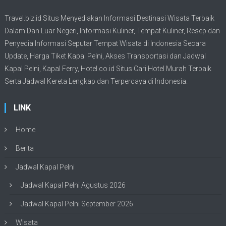
Travel.biz.id Situs Menyediakan Informasi
Destinasi Wisata
Terbaik
Dalam Dan Luar Negeri, Informasi Kuliner, Tempat
Kuliner
, Resep dan
Penyedia Informasi Seputar Tempat
Wisata
di Indonesia Secara
Update,
Harga Tiket Kapal Pelni
, Akses Transportasi dan
Jadwal
Kapal Pelni
, Kapal Ferry,
Hotel.co.id Situs Cari Hotel Murah Terbaik
Serta Jadwal Kereta Lengkap dan Terpercaya di Indonesia.
LINK
Home
Berita
Jadwal Kapal Pelni
Jadwal Kapal Pelni Agustus 2026
Jadwal Kapal Pelni September 2026
Wisata