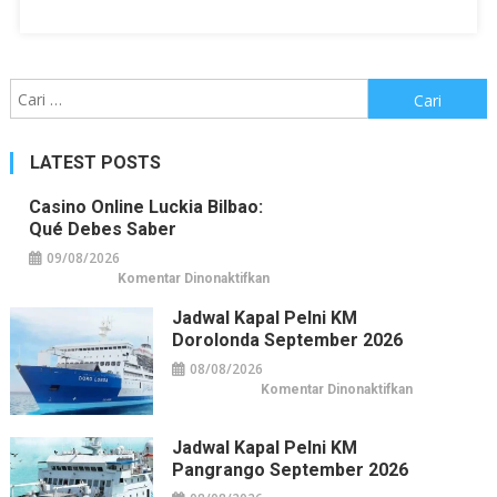
Cari
untuk:
LATEST POSTS
Casino Online Luckia Bilbao:
Qué Debes Saber
09/08/2026
pada
Komentar Dinonaktifkan
Casino
online
Jadwal Kapal Pelni KM
Luckia
Bilbao:
Dorolonda September 2026
qué
debes
08/08/2026
saber
pada
Komentar Dinonaktifkan
Jadwal
Kapal
Pelni
KM
Jadwal Kapal Pelni KM
Dorolonda
Pangrango September 2026
September
2026