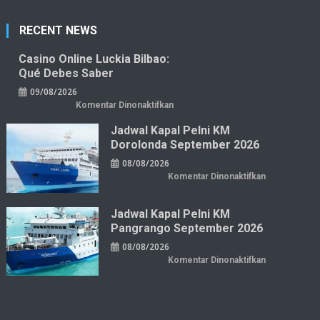
RECENT NEWS
Casino Online Luckia Bilbao:
Qué Debes Saber
09/08/2026
pada
Komentar Dinonaktifkan
Casino
online
Jadwal Kapal Pelni KM
Luckia
Bilbao:
Dorolonda September 2026
qué
debes
08/08/2026
saber
pada
Komentar Dinonaktifkan
Jadwal
Kapal
Pelni
KM
Jadwal Kapal Pelni KM
Dorolonda
Pangrango September 2026
September
2026
08/08/2026
pada
Komentar Dinonaktifkan
Jadwal
Kapal
Pelni
KM
Pangrango
September
2026