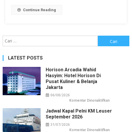
Continue Reading
Cari
untuk:
LATEST POSTS
Horison Arcadia Wahid
Hasyim: Hotel Horison Di
Pusat Kuliner & Belanja
Jakarta
06/08/2026
pada
Komentar Dinonaktifkan
Horison
Arcadia
Jadwal Kapal Pelni KM Leuser
Wahid
Hasyim:
September 2026
Hotel
Horison
31/07/2026
di
Pusat
pada
Komentar Dinonaktifkan
Kuliner