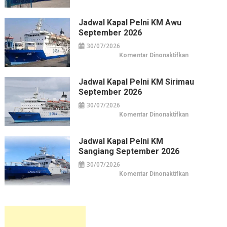
Jadwal
&
Kapal
Belanja
Pelni
Jakarta
KM
Jadwal Kapal Pelni KM Awu
Leuser
September 2026
September
2026
30/07/2026
pada
Komentar Dinonaktifkan
Jadwal
Kapal
Pelni
KM
Jadwal Kapal Pelni KM Sirimau
Awu
September 2026
September
2026
30/07/2026
pada
Komentar Dinonaktifkan
Jadwal
Kapal
Pelni
KM
Jadwal Kapal Pelni KM
Sirimau
Sangiang September 2026
September
2026
30/07/2026
pada
Komentar Dinonaktifkan
Jadwal
Kapal
Pelni
KM
Sangiang
September
2026