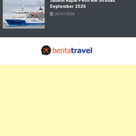
Jadwal Kapal Pelni KM Sirimau
September 2026
30/07/2026
Travelbiz
Situs Informasi Destinasi Wisata Resep Makanan, Kuliner, Jadwal
Tiket Pelni Ferry Kereta Lengkap