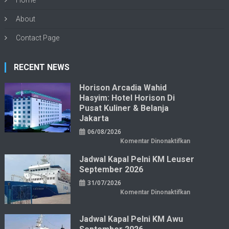
Home
About
Contact Page
RECENT NEWS
Horison Arcadia Wahid
Hasyim: Hotel Horison Di
Pusat Kuliner & Belanja
Jakarta
06/08/2026
pada
Komentar Dinonaktifkan
Horison
Arcadia
Jadwal Kapal Pelni KM Leuser
Wahid
Hasyim:
September 2026
Hotel
Horison
31/07/2026
di
Pusat
pada
Komentar Dinonaktifkan
Kuliner
Jadwal
&
Kapal
Belanja
Pelni
Jakarta
KM
Jadwal Kapal Pelni KM Awu
Leuser
September