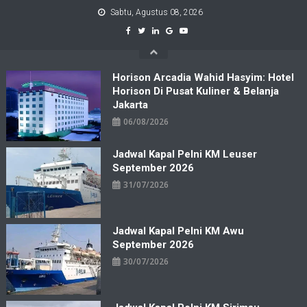
Skip
Sabtu, Agustus 08, 2026
to
content
Horison Arcadia Wahid Hasyim: Hotel
Horison Di Pusat Kuliner & Belanja
Jakarta
06/08/2026
Jadwal Kapal Pelni KM Leuser
September 2026
31/07/2026
Jadwal Kapal Pelni KM Awu
September 2026
30/07/2026