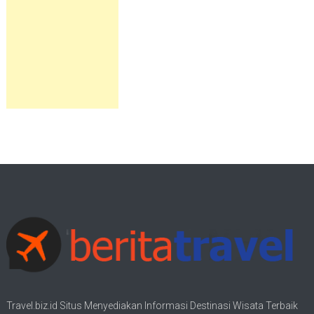
Travel.biz.id Situs Menyediakan Informasi
Destinasi Wisata
Terbaik