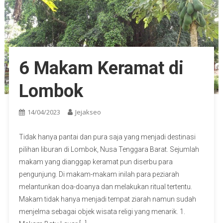
6 Makam Keramat di
Lombok
14/04/2023
Jejakseo
Tidak hanya pantai dan pura saja yang menjadi destinasi
pilihan liburan di Lombok, Nusa Tenggara Barat. Sejumlah
makam yang dianggap keramat pun diserbu para
pengunjung. Di makam-makam inilah para peziarah
melantunkan doa-doanya dan melakukan ritual tertentu.
Makam tidak hanya menjadi tempat ziarah namun sudah
menjelma sebagai objek wisata religi yang menarik. 1.