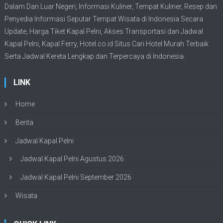
Dalam Dan Luar Negeri, Informasi Kuliner, Tempat
Kuliner
, Resep dan
Penyedia Informasi Seputar Tempat
Wisata
di Indonesia Secara
Update,
Harga Tiket Kapal Pelni
, Akses Transportasi dan
Jadwal
Kapal Pelni
, Kapal Ferry,
Hotel.co.id Situs Cari Hotel Murah Terbaik
Serta Jadwal Kereta Lengkap dan Terpercaya di Indonesia.
LINK
Home
Berita
Jadwal Kapal Pelni
Jadwal Kapal Pelni Agustus 2026
Jadwal Kapal Pelni September 2026
Wisata