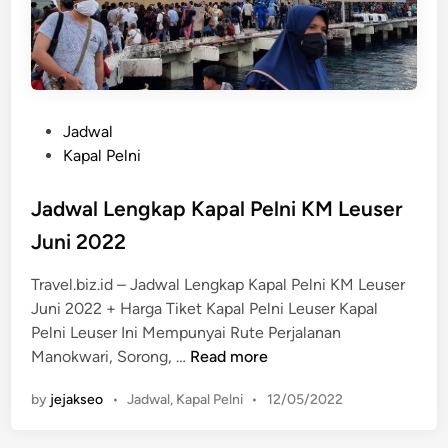
n
t
B
M
a
a
j
k
o
a
J
P
Jadwal
s
u
o
Kapal Pelni
s
n
s
a
i
t
Jadwal Lengkap Kapal Pelni KM Leuser
r
2
e
–
Juni 2022
0
d
S
2
i
u
Travel.biz.id – Jadwal Lengkap Kapal Pelni KM Leuser
2
n
r
Juni 2022 + Harga Tiket Kapal Pelni Leuser Kapal
a
Pelni Leuser Ini Mempunyai Rute Perjalanan
b
J
Manokwari, Sorong, …
Read more
a
a
P
y
by
jejakseo
•
Jadwal
,
Kapal Pelni
•
12/05/2022
d
o
a
w
s
J