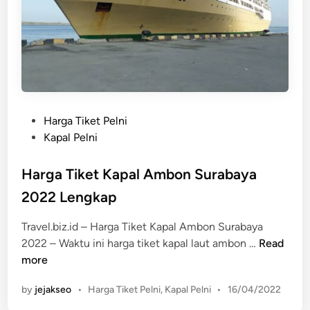
a
g
l
k
S
a
u
p
r
a
b
a
P
Harga Tiket Pelni
y
o
Kapal Pelni
a
s
B
t
Harga Tiket Kapal Ambon Surabaya
i
e
2022 Lengkap
m
d
a
i
Travel.biz.id – Harga Tiket Kapal Ambon Surabaya
2
n
H
2022 – Waktu ini harga tiket kapal laut ambon …
Read
0
a
more
2
r
2
P
by
jejakseo
•
Harga Tiket Pelni
,
Kapal Pelni
•
16/04/2022
g
L
o
a