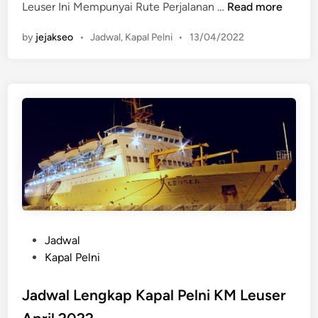
a
J
Leuser Ini Mempunyai Rute Perjalanan …
Read more
b
a
P
by
jejakseo
•
Jadwal
,
Kapal Pelni
•
13/04/2022
a
d
o
y
w
s
a
a
t
2
l
e
0
L
d
2
e
i
2
n
n
L
g
e
k
n
a
g
p
k
K
P
Jadwal
a
a
o
Kapal Pelni
p
p
s
a
t
Jadwal Lengkap Kapal Pelni KM Leuser
l
e
P