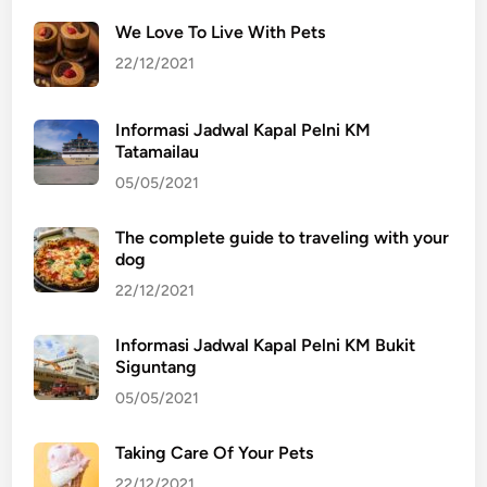
2
a
l
We Love To Live With Pets
P
22/12/2021
e
l
Informasi Jadwal Kapal Pelni KM
n
Tatamailau
i
05/05/2021
K
M
The complete guide to traveling with your
L
dog
e
u
22/12/2021
s
e
Informasi Jadwal Kapal Pelni KM Bukit
Siguntang
r
A
05/05/2021
p
r
Taking Care Of Your Pets
i
22/12/2021