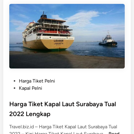
T
e
n
i
d
g
k
i
k
n
e
a
t
p
K
a
p
a
l
S
u
P
Harga Tiket Pelni
r
o
Kapal Pelni
a
s
b
t
Harga Tiket Kapal Laut Surabaya Tual
a
e
2022 Lengkap
y
d
a
i
Travel.biz.id – Harga Tiket Kapal Laut Surabaya Tual
T
n
H
2022 – Kini Harga Tiket Kapal Laut Surabaya …
Read