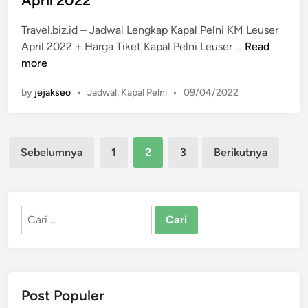
April 2022
d
e
i
l
Travel.biz.id – Jadwal Lengkap Kapal Pelni KM Leuser
n
n
J
April 2022 + Harga Tiket Kapal Pelni Leuser …
Read
i
a
more
K
d
P
by
jejakseo
•
Jadwal
,
Kapal Pelni
•
09/04/2022
M
w
o
L
a
s
e
l
t
u
Paginasi
L
e
Sebelumnya
1
2
3
Berikutnya
s
e
d
pos
e
n
i
r
n
g
M
k
Cari
e
a
untuk:
i
p
2
K
0
a
2
Post Populer
p