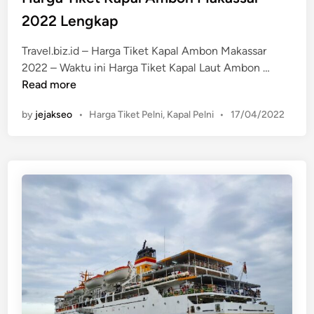
n
e
2022 Lengkap
i
d
K
i
Travel.biz.id – Harga Tiket Kapal Ambon Makassar
M
n
H
2022 – Waktu ini Harga Tiket Kapal Laut Ambon …
L
a
Read more
e
r
u
P
by
jejakseo
•
Harga Tiket Pelni
,
Kapal Pelni
•
17/04/2022
g
s
o
a
e
s
T
t
r
i
e
J
k
d
u
e
i
n
n
t
i
K
2
a
0
p
2
a
2
l