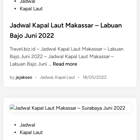
P
Jadwal
o
Kapal Laut
s
t
Jadwal Kapal Laut Makassar – Labuan
e
Bajo Juni 2022
d
i
Travel.biz.id – Jadwal Kapal Laut Makassar – Labuan
n
Bajo Juni 2022 – Jadwal Kapal Laut Makassar –
J
Labuan Bajo Juni …
Read more
a
P
by
jejakseo
•
Jadwal
,
Kapal Laut
•
18/05/2022
d
o
w
s
a
t
l
e
K
d
a
i
n
p
P
Jadwal
a
o
Kapal Laut
l
s