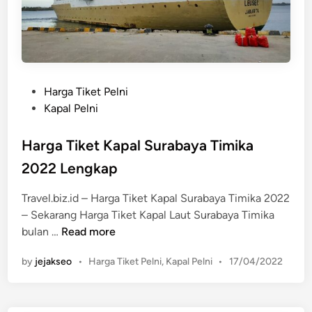
A
m
b
o
n
M
P
Harga Tiket Pelni
a
o
Kapal Pelni
k
s
a
t
Harga Tiket Kapal Surabaya Timika
s
e
2022 Lengkap
s
d
a
i
Travel.biz.id – Harga Tiket Kapal Surabaya Timika 2022
r
n
– Sekarang Harga Tiket Kapal Laut Surabaya Timika
2
H
bulan …
Read more
0
a
2
P
by
jejakseo
•
Harga Tiket Pelni
,
Kapal Pelni
•
17/04/2022
r
2
o
g
L
s
a
t
e