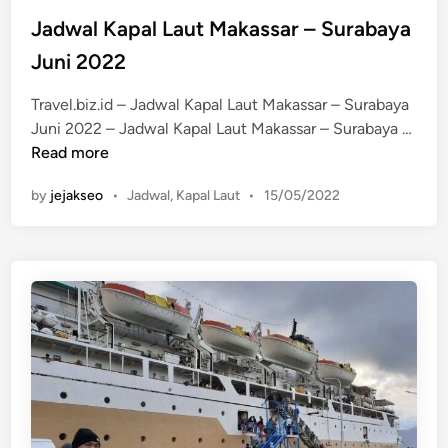
L
t
Jadwal Kapal Laut Makassar – Surabaya
a
e
Juni 2022
u
d
t
i
Travel.biz.id – Jadwal Kapal Laut Makassar – Surabaya
M
n
J
Juni 2022 – Jadwal Kapal Laut Makassar – Surabaya …
a
a
Read more
k
d
a
P
by
jejakseo
•
Jadwal
,
Kapal Laut
•
15/05/2022
w
s
o
a
s
s
l
t
a
K
e
r
a
d
–
p
i
L
n
a
a
l
b
L
u
a
a
u