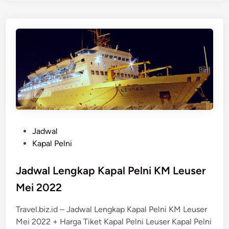
e
s
T
t
n
i
e
g
k
d
k
e
i
a
n
t
p
K
a
p
a
l
P
Jadwal
A
o
Kapal Pelni
m
s
b
t
Jadwal Lengkap Kapal Pelni KM Leuser
o
e
n
Mei 2022
d
S
i
u
Travel.biz.id – Jadwal Lengkap Kapal Pelni KM Leuser
n
r
Mei 2022 + Harga Tiket Kapal Pelni Leuser Kapal Pelni