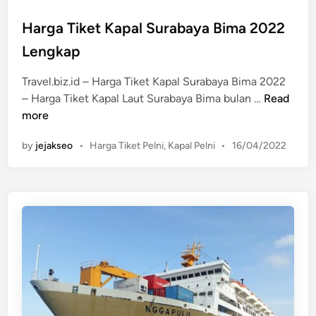
S
s
u
t
Harga Tiket Kapal Surabaya Bima 2022
r
e
Lengkap
a
d
b
i
Travel.biz.id – Harga Tiket Kapal Surabaya Bima 2022
a
n
H
– Harga Tiket Kapal Laut Surabaya Bima bulan …
Read
y
a
more
a
r
T
P
by
jejakseo
•
Harga Tiket Pelni
,
Kapal Pelni
•
16/04/2022
g
u
o
a
a
s
T
t
l
i
e
2
k
d
0
e
i
2
n
t
2
K
L
a
e
p
n