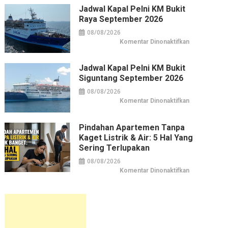
KM
Jadwal Kapal Pelni KM Bukit
Pangrango
Raya September 2026
September
2026
08/08/2026
pada
Komentar Dinonaktifkan
Jadwal
Kapal
Pelni
KM
Jadwal Kapal Pelni KM Bukit
Bukit
Siguntang September 2026
Raya
September
2026
08/08/2026
pada
Komentar Dinonaktifkan
Jadwal
Kapal
Pelni
KM
Pindahan Apartemen Tanpa
Bukit
Kaget Listrik & Air: 5 Hal Yang
Siguntang
September
Sering Terlupakan
2026
08/08/2026
pada
Komentar Dinonaktifkan
Pindahan
Apartemen
tanpa
Kaget
Listrik
&
Air:
5
Hal