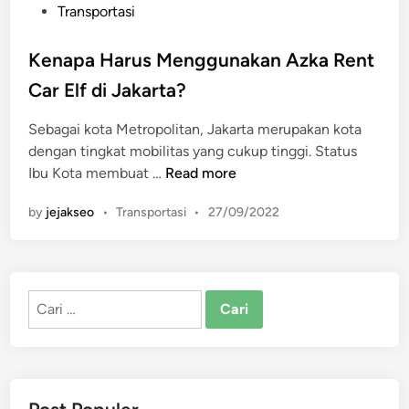
P
Transportasi
o
s
Kenapa Harus Menggunakan Azka Rent
t
Car Elf di Jakarta?
e
d
Sebagai kota Metropolitan, Jakarta merupakan kota
i
dengan tingkat mobilitas yang cukup tinggi. Status
n
K
Ibu Kota membuat …
Read more
e
P
by
jejakseo
•
Transportasi
•
27/09/2022
n
o
a
s
p
t
a
e
Cari
H
d
untuk:
a
i
n
r
u
s