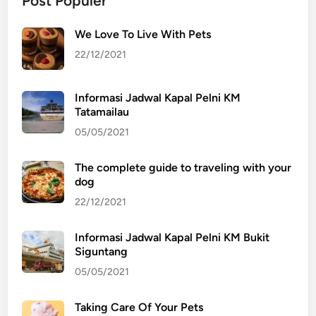
Post Populer
M
e
We Love To Live With Pets
n
g
22/12/2021
g
u
Informasi Jadwal Kapal Pelni KM
n
Tatamailau
a
05/05/2021
k
a
The complete guide to traveling with your
n
dog
A
22/12/2021
z
k
Informasi Jadwal Kapal Pelni KM Bukit
a
Siguntang
R
05/05/2021
e
n
Taking Care Of Your Pets
t