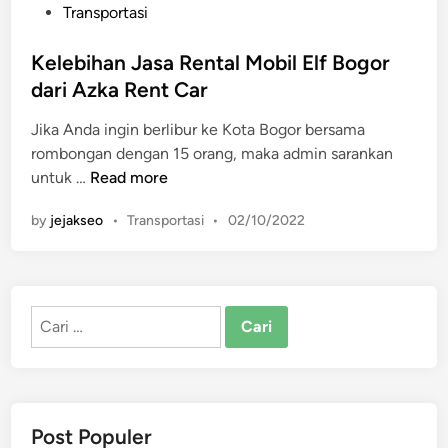
P
Transportasi
o
s
Kelebihan Jasa Rental Mobil Elf Bogor
t
dari Azka Rent Car
e
Jika Anda ingin berlibur ke Kota Bogor bersama
d
rombongan dengan 15 orang, maka admin sarankan
i
K
untuk …
Read more
n
e
P
by
jejakseo
•
Transportasi
•
02/10/2022
l
o
e
s
b
t
i
e
Cari
h
d
untuk:
a
i
n
n
J
a
Post Populer
s