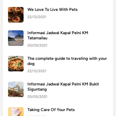
a
We Love To Live With Pets
R
e
22/12/2021
n
t
Informasi Jadwal Kapal Pelni KM
a
Tatamailau
l
05/05/2021
M
o
The complete guide to traveling with your
b
dog
i
22/12/2021
l
E
Informasi Jadwal Kapal Pelni KM Bukit
l
Siguntang
f
05/05/2021
B
o
Taking Care Of Your Pets
g