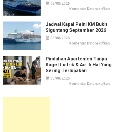
08/08/2026
pada
Komentar Dinonaktifkan
Jadwal
Kapal
Pelni
KM
Jadwal Kapal Pelni KM Bukit
Bukit
Siguntang September 2026
Raya
September
2026
08/08/2026
pada
Komentar Dinonaktifkan
Jadwal
Kapal
Pelni
KM
Pindahan Apartemen Tanpa
Bukit
Kaget Listrik & Air: 5 Hal Yang
Siguntang
September
Sering Terlupakan
2026
08/08/2026
pada
Komentar Dinonaktifkan
Pindahan
Apartemen
tanpa
Kaget
Listrik
&
Air:
5
Hal
yang
Sering
Terlupakan