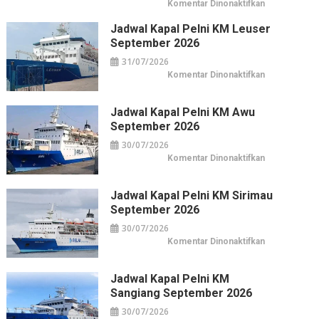
pada
Komentar Dinonaktifkan
Horison
Arcadia
Jadwal Kapal Pelni KM Leuser
Wahid
Hasyim:
September 2026
Hotel
Horison
31/07/2026
di
Pusat
pada
Komentar Dinonaktifkan
Kuliner
Jadwal
&
Kapal
Belanja
Pelni
Jakarta
KM
Jadwal Kapal Pelni KM Awu
Leuser
September 2026
September
2026
30/07/2026
pada
Komentar Dinonaktifkan
Jadwal
Kapal
Pelni
KM
Jadwal Kapal Pelni KM Sirimau
Awu
September 2026
September
2026
30/07/2026
pada
Komentar Dinonaktifkan
Jadwal
Kapal
Pelni
KM
Jadwal Kapal Pelni KM
Sirimau
Sangiang September 2026
September
2026
30/07/2026