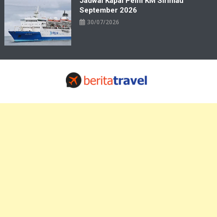
Jadwal Kapal Pelni KM Sirimau
September 2026
30/07/2026
Travelbiz
Situs Informasi Destinasi Wisata Resep Makanan, Kuliner, Jadwal
Tiket Pelni Ferry Kereta Lengkap