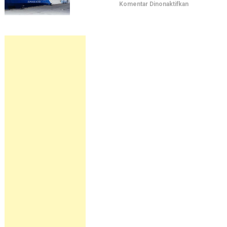
pada
Komentar Dinonaktifkan
Jadwal
Kapal
Pelni
KM
Sangiang
September
2026