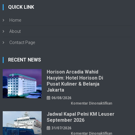
QUICK LINK
Home
About
Contact Page
RECENT NEWS
Horison Arcadia Wahid
Hasyim: Hotel Horison Di
Pusat Kuliner & Belanja
Jakarta
06/08/2026
pada
Komentar Dinonaktifkan
Horison
Arcadia
Jadwal Kapal Pelni KM Leuser
Wahid
Hasyim:
September 2026
Hotel
Horison
31/07/2026
di
Pusat
pada
Komentar Dinonaktifkan