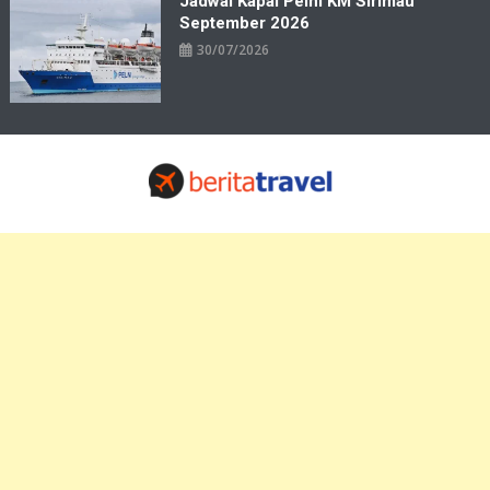
Jadwal Kapal Pelni KM Sirimau
September 2026
30/07/2026
Travelbiz
Situs Informasi Destinasi Wisata Resep Makanan, Kuliner, Jadwal
Tiket Pelni Ferry Kereta Lengkap