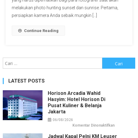
yang harus diperhatikan bagi para fotografer saat akan
melakukan photo hunting sunset dan sunrise. Pertama,
persiapkan kamera Anda sebaik mungkin […]
Continue Reading
Cari
untuk:
LATEST POSTS
Horison Arcadia Wahid
Hasyim: Hotel Horison Di
Pusat Kuliner & Belanja
Jakarta
06/08/2026
pada
Komentar Dinonaktifkan
Horison
Arcadia
Jadwal Kapal Pelni KM Leuser
Wahid