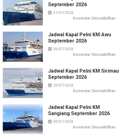
Hasyim:
September 2026
Hotel
Horison
31/07/2026
di
Pusat
pada
Komentar Dinonaktifkan
Kuliner
Jadwal
&
Kapal
Belanja
Pelni
Jakarta
KM
Jadwal Kapal Pelni KM Awu
Leuser
September 2026
September
2026
30/07/2026
pada
Komentar Dinonaktifkan
Jadwal
Kapal
Pelni
KM
Jadwal Kapal Pelni KM Sirimau
Awu
September 2026
September
2026
30/07/2026
pada
Komentar Dinonaktifkan
Jadwal
Kapal
Pelni
KM
Jadwal Kapal Pelni KM
Sirimau
Sangiang September 2026
September
2026
30/07/2026
pada
Komentar Dinonaktifkan
Jadwal
Kapal
Pelni