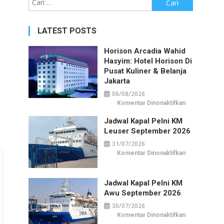
untuk:
LATEST POSTS
Horison Arcadia Wahid
Hasyim: Hotel Horison Di
Pusat Kuliner & Belanja
Jakarta
06/08/2026
pada
Komentar Dinonaktifkan
Horison
Arcadia
Jadwal Kapal Pelni KM
Wahid
Hasyim:
Leuser September 2026
Hotel
Horison
31/07/2026
di
Pusat
pada
Komentar Dinonaktifkan
Kuliner
Jadwal
&
Kapal
Belanja
Pelni
Jakarta
KM
Jadwal Kapal Pelni KM
Leuser
September
Awu September 2026
2026
30/07/2026
pada
Komentar Dinonaktifkan
Jadwal