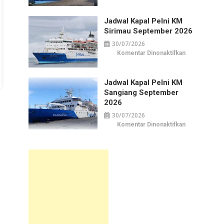
Kapal
Pelni
KM
Jadwal Kapal Pelni KM
Awu
September
Sirimau September 2026
2026
30/07/2026
pada
Komentar Dinonaktifkan
Jadwal
Kapal
Pelni
KM
Jadwal Kapal Pelni KM
Sirimau
September
Sangiang September
2026
2026
30/07/2026
pada
Komentar Dinonaktifkan
Jadwal
Kapal
Pelni
KM
Sangiang
September
2026