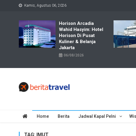
Skip
Kamis, Agustus 06, 2026
to
content
Horison Arcadia
Wahid Hasyim: Hotel
Horison Di Pusat
Kuliner & Belanja
Jakarta
06/08/2026
Travelbiz
Situs Informasi Destinasi Wisata Resep Makanan, Kuliner, Jad
Home
Berita
Jadwal Kapal Pelni
Wis
TAG:
IMUT