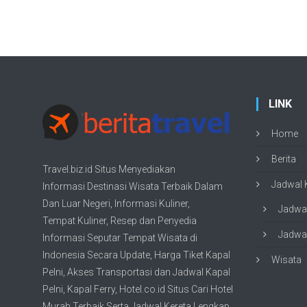
LINK
Home
Berita
Travel.biz.id Situs Menyediakan
Jadwal K
Informasi
Destinasi Wisata
Terbaik Dalam
Dan Luar Negeri, Informasi Kuliner,
Jadwal
Tempat
Kuliner
, Resep dan Penyedia
Jadwal
Informasi Seputar Tempat
Wisata
di
Indonesia Secara Update,
Harga Tiket Kapal
Wisata
Pelni
, Akses Transportasi dan
Jadwal Kapal
Pelni
, Kapal Ferry,
Hotel.co.id Situs Cari Hotel
Murah Terbaik
Serta Jadwal Kereta Lengkap