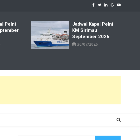
al Pelni
Jadwal Kapal Pelni
ptember
KM Sirimau
September 2026
6
30/07/2026
Cari