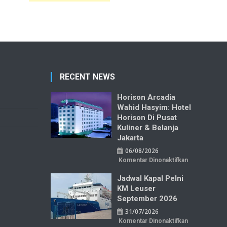
RECENT NEWS
Horison Arcadia
Wahid Hasyim: Hotel
Horison Di Pusat
Kuliner & Belanja
Jakarta
06/08/2026
pada
Komentar Dinonaktifkan
Horison
Arcadia
Jadwal Kapal Pelni
Wahid
Hasyim:
KM Leuser
Hotel
Horison
September 2026
di
Pusat
31/07/2026
Kuliner
&
pada
Komentar Dinonaktifkan
Belanja
Jadwal