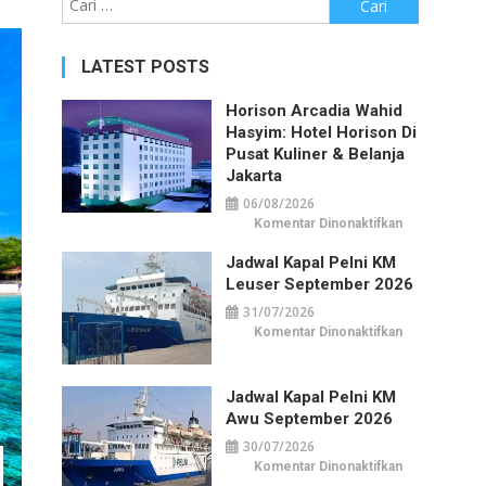
untuk:
LATEST POSTS
Horison Arcadia Wahid
Hasyim: Hotel Horison Di
Pusat Kuliner & Belanja
Jakarta
06/08/2026
pada
Komentar Dinonaktifkan
Horison
Arcadia
Jadwal Kapal Pelni KM
Wahid
Hasyim:
Leuser September 2026
Hotel
Horison
31/07/2026
di
Pusat
pada
Komentar Dinonaktifkan
Kuliner
Jadwal
&
Kapal
Belanja
Pelni
Jakarta
KM
Jadwal Kapal Pelni KM
Leuser
September
Awu September 2026
2026
30/07/2026
pada
Komentar Dinonaktifkan
Jadwal