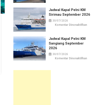
Kapal
Pelni
KM
Jadwal Kapal Pelni KM
Awu
September
Sirimau September 2026
2026
30/07/2026
pada
Komentar Dinonaktifkan
Jadwal
Kapal
Pelni
KM
Jadwal Kapal Pelni KM
Sirimau
September
Sangiang September
2026
2026
30/07/2026
pada
Komentar Dinonaktifkan
Jadwal
Kapal
Pelni
KM
Sangiang
September
2026