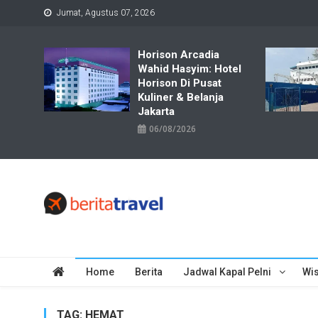
Skip
Jumat, Agustus 07, 2026
to
content
Horison Arcadia
Wahid Hasyim: Hotel
Horison Di Pusat
Kuliner & Belanja
Jakarta
06/08/2026
Travelbiz
Situs Informasi Destinasi Wisata Resep Makanan, Kuliner, Jad
Home
Berita
Jadwal Kapal Pelni
Wis
TAG:
HEMAT