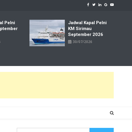
al Pelni
Jadwal Kapal Pelni
ptember
KM Sirimau
September 2026
6
30/07/2026
Cari