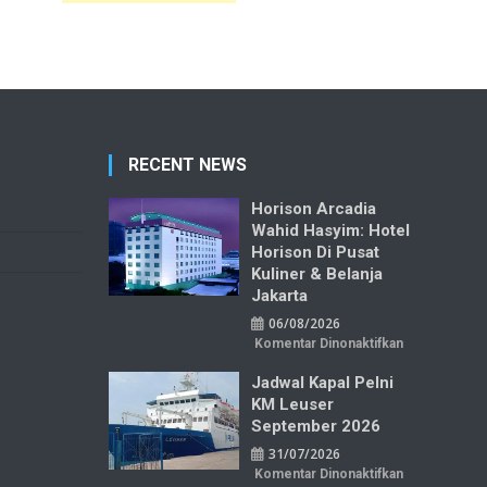
RECENT NEWS
Horison Arcadia
Wahid Hasyim: Hotel
Horison Di Pusat
Kuliner & Belanja
Jakarta
06/08/2026
pada
Komentar Dinonaktifkan
Horison
Arcadia
Jadwal Kapal Pelni
Wahid
Hasyim:
KM Leuser
Hotel
Horison
September 2026
di
Pusat
31/07/2026
Kuliner
&
pada
Komentar Dinonaktifkan
Belanja
Jadwal