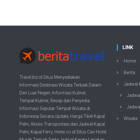
LINK
Home
Berita
Travel.biz.id Situs Menyediakan
Jadwal K
Informasi
Destinasi Wisata
Terbaik Dalam
Dan Luar Negeri, Informasi Kuliner,
Jadwal
Tempat
Kuliner
, Resep dan Penyedia
Jadwal
Informasi Seputar Tempat
Wisata
di
Indonesia Secara Update,
Harga Tiket Kapal
Wisata
Pelni
, Akses Transportasi dan
Jadwal Kapal
Pelni
, Kapal Ferry,
Hotel.co.id Situs Cari Hotel
Murah Terbaik
Serta Jadwal Kereta Lengkap