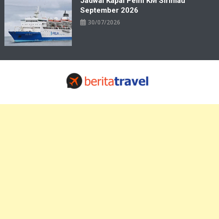
Jadwal Kapal Pelni KM Sirimau
September 2026
30/07/2026
Travelbiz
Situs Informasi Destinasi Wisata Resep Makanan, Kuliner, Jadwal
Tiket Pelni Ferry Kereta Lengkap