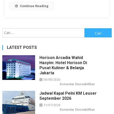
Continue Reading
Cari
untuk:
LATEST POSTS
Horison Arcadia Wahid
Hasyim: Hotel Horison Di
Pusat Kuliner & Belanja
Jakarta
06/08/2026
pada
Komentar Dinonaktifkan
Horison
Arcadia
Jadwal Kapal Pelni KM Leuser
Wahid
Hasyim:
September 2026
Hotel
Horison
31/07/2026
di
Pusat
pada
Komentar Dinonaktifkan
Kuliner
Jadwal