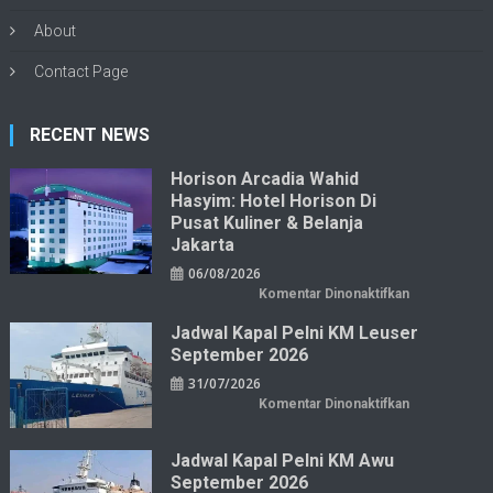
About
Contact Page
RECENT NEWS
Horison Arcadia Wahid
Hasyim: Hotel Horison Di
Pusat Kuliner & Belanja
Jakarta
06/08/2026
pada
Komentar Dinonaktifkan
Horison
Arcadia
Jadwal Kapal Pelni KM Leuser
Wahid
Hasyim:
September 2026
Hotel
Horison
31/07/2026
di
Pusat
pada
Komentar Dinonaktifkan
Kuliner
Jadwal
&
Kapal
Belanja
Pelni
Jakarta
KM
Jadwal Kapal Pelni KM Awu
Leuser
September 2026
September