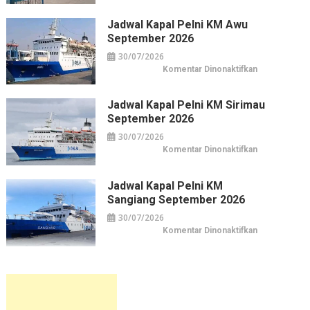
&
Kapal
Belanja
Pelni
Jakarta
KM
Jadwal Kapal Pelni KM Awu
Leuser
September 2026
September
2026
30/07/2026
pada
Komentar Dinonaktifkan
Jadwal
Kapal
Pelni
KM
Jadwal Kapal Pelni KM Sirimau
Awu
September 2026
September
2026
30/07/2026
pada
Komentar Dinonaktifkan
Jadwal
Kapal
Pelni
KM
Jadwal Kapal Pelni KM
Sirimau
Sangiang September 2026
September
2026
30/07/2026
pada
Komentar Dinonaktifkan
Jadwal
Kapal
Pelni
KM
Sangiang
September
2026