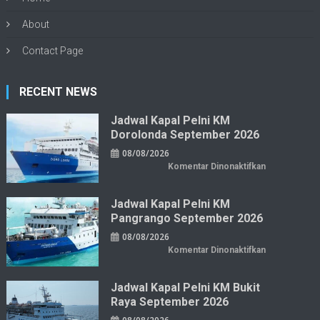
About
Contact Page
RECENT NEWS
Jadwal Kapal Pelni KM
Dorolonda September 2026
08/08/2026
pada
Komentar Dinonaktifkan
Jadwal
Kapal
Pelni
KM
Jadwal Kapal Pelni KM
Dorolonda
Pangrango September 2026
September
2026
08/08/2026
pada
Komentar Dinonaktifkan
Jadwal
Kapal
Pelni
KM
Jadwal Kapal Pelni KM Bukit
Pangrango
Raya September 2026
September
2026