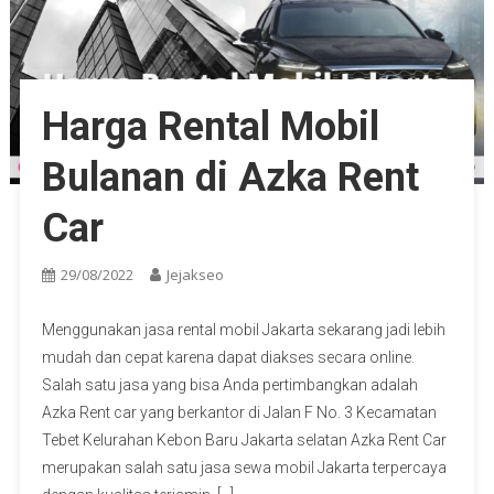
Harga Rental Mobil
Bulanan di Azka Rent
Car
29/08/2022
Jejakseo
Menggunakan jasa rental mobil Jakarta sekarang jadi lebih
mudah dan cepat karena dapat diakses secara online.
Salah satu jasa yang bisa Anda pertimbangkan adalah
Azka Rent car yang berkantor di Jalan F No. 3 Kecamatan
Tebet Kelurahan Kebon Baru Jakarta selatan Azka Rent Car
merupakan salah satu jasa sewa mobil Jakarta terpercaya