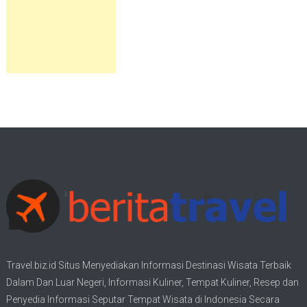
Travel.biz.id Situs Menyediakan Informasi
Destinasi Wisata
Terbaik
Dalam Dan Luar Negeri, Informasi Kuliner, Tempat
Kuliner
, Resep dan
Penyedia Informasi Seputar Tempat
Wisata
di Indonesia Secara