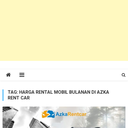
TAG:
HARGA RENTAL MOBIL BULANAN DI AZKA
RENT CAR