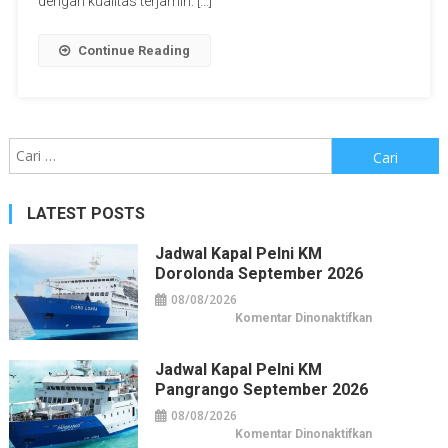
dengan kualitas terjamin. […]
Continue Reading
Cari
untuk:
LATEST POSTS
Jadwal Kapal Pelni KM
Dorolonda September 2026
08/08/2026
pada
Komentar Dinonaktifkan
Jadwal
Kapal
Pelni
KM
Jadwal Kapal Pelni KM
Dorolonda
Pangrango September 2026
September
2026
08/08/2026
pada
Komentar Dinonaktifkan
Jadwal