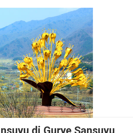
nsuyu di Gurye Sansuyu