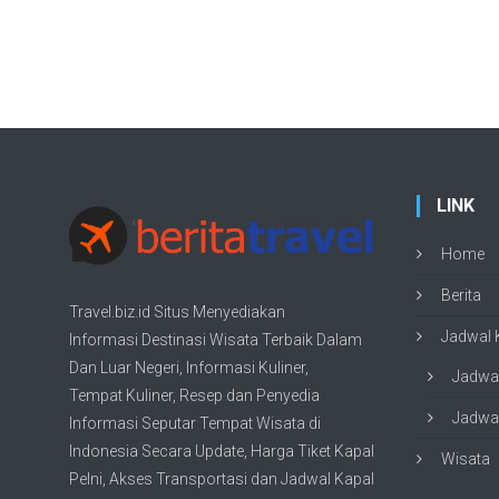
LINK
Home
Berita
Travel.biz.id Situs Menyediakan
Jadwal K
Informasi
Destinasi Wisata
Terbaik Dalam
Dan Luar Negeri, Informasi Kuliner,
Jadwal
Tempat
Kuliner
, Resep dan Penyedia
Jadwal
Informasi Seputar Tempat
Wisata
di
Indonesia Secara Update,
Harga Tiket Kapal
Wisata
Pelni
, Akses Transportasi dan
Jadwal Kapal