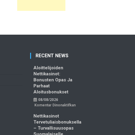
RECENT NEWS
Aloittelijoiden
Nettikasinot:
Bonusten Opas Ja
Parhaat
Aloitusbonukset
08/08/2026
pada
Komentar Dinonaktifkan
Aloittelijoiden
nettikasinot:
Nettikasinot
bonusten
opas
Tervetuliaisbonuksella
ja
parhaat
– Turvallisuusopas
aloitusbonukset
Suomalaiselle