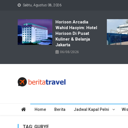
Skip
Sabtu, Agustus 08, 2026
to
content
Horison Arcadia
Wahid Hasyim: Hotel
Horison Di Pusat
Kuliner & Belanja
Jakarta
06/08/2026
Travelbiz
Situs Informasi Destinasi Wisata Resep Makanan, Kuliner, Jad
Home
Berita
Jadwal Kapal Pelni
Wis
TAG:
GURYE