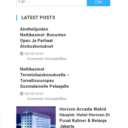
untuk:
LATEST POSTS
Aloittelijoiden
Nettikasinot: Bonusten
Opas Ja Parhaat
Aloitusbonukset
08/08/2026
pada
Komentar Dinonaktifkan
Aloittelijoiden
nettikasinot:
Nettikasinot
bonusten
opas
Tervetuliaisbonuksella –
ja
parhaat
Turvallisuusopas
aloitusbonukset
Suomalaiselle Pelaajalle
08/08/2026
pada
Komentar Dinonaktifkan
Nettikasinot
tervetuliaisbonuksella
Horison Arcadia Wahid
–
turvallisuusopas
Hasyim: Hotel Horison Di
suomalaiselle
pelaajalle
Pusat Kuliner & Belanja
Jakarta