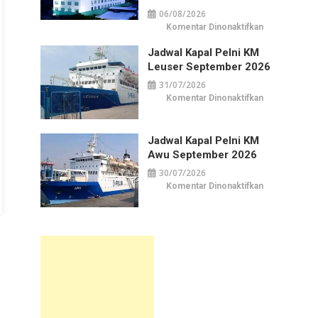
06/08/2026
pada
Komentar Dinonaktifkan
Horison
Arcadia
Jadwal Kapal Pelni KM
Wahid
Hasyim:
Leuser September 2026
Hotel
Horison
31/07/2026
di
Pusat
pada
Komentar Dinonaktifkan
Kuliner
Jadwal
&
Kapal
Belanja
Pelni
Jakarta
KM
Jadwal Kapal Pelni KM
Leuser
September
Awu September 2026
2026
30/07/2026
pada
Komentar Dinonaktifkan
Jadwal
Kapal
Pelni
KM
Awu
September
2026