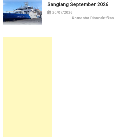
Sirimau
Sangiang September 2026
September
2026
30/07/2026
pada
Komentar Dinonaktifkan
Jadwal
Kapal
Pelni
KM
Sangiang
September
2026