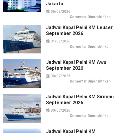
Jakarta
06/08/2026
pada
Komentar Dinonaktifkan
Horison
Arcadia
Jadwal Kapal Pelni KM Leuser
Wahid
Hasyim:
September 2026
Hotel
Horison
31/07/2026
di
Pusat
pada
Komentar Dinonaktifkan
Kuliner
Jadwal
&
Kapal
Belanja
Pelni
Jakarta
KM
Jadwal Kapal Pelni KM Awu
Leuser
September 2026
September
2026
30/07/2026
pada
Komentar Dinonaktifkan
Jadwal
Kapal
Pelni
KM
Jadwal Kapal Pelni KM Sirimau
Awu
September 2026
September
2026
30/07/2026
pada
Komentar Dinonaktifkan
Jadwal
Kapal
Pelni
KM
Jadwal Kapal Pelni KM