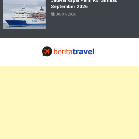
Jadwal Kapal Pelni KM Sirimau
September 2026
30/07/2026
Travelbiz
Situs Informasi Destinasi Wisata Resep Makanan, Kuliner, Jadwal
Tiket Pelni Ferry Kereta Lengkap