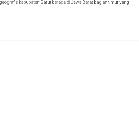
 geografis kabupaten Garut berada di Jawa Barat bagian timur yang