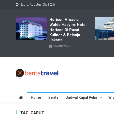
Skip
Sabtu, Agustus 08, 2026
to
content
Horison Arcadia
Wahid Hasyim: Hotel
Horison Di Pusat
Kuliner & Belanja
Jakarta
06/08/2026
Travelbiz
Situs Informasi Destinasi Wisata Resep Makanan, Kuliner, Jad
Home
Berita
Jadwal Kapal Pelni
Wis
TAG:
GARUT