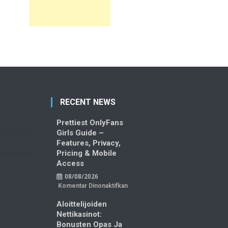
RECENT NEWS
Prettiest OnlyFans
Girls Guide –
Features, Privacy,
Pricing & Mobile
Access
08/08/2026
pada
Komentar Dinonaktifkan
Prettiest
OnlyFans
Aloittelijoiden
Girls
Guide
Nettikasinot:
–
Features,
Bonusten Opas Ja
Privacy,