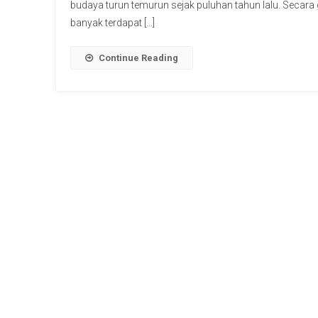
budaya turun temurun sejak puluhan tahun lalu. Secara
banyak terdapat […]
Continue Reading