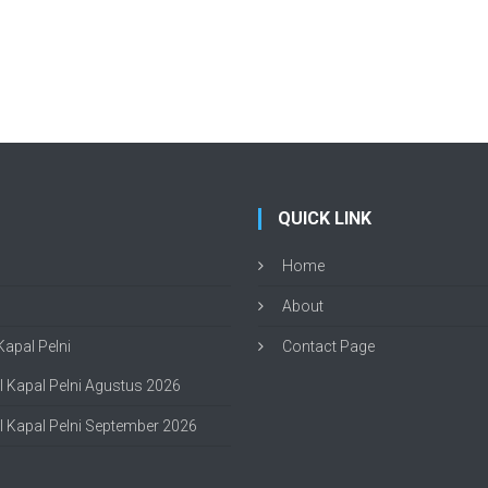
QUICK LINK
Home
About
apal Pelni
Contact Page
 Kapal Pelni Agustus 2026
 Kapal Pelni September 2026