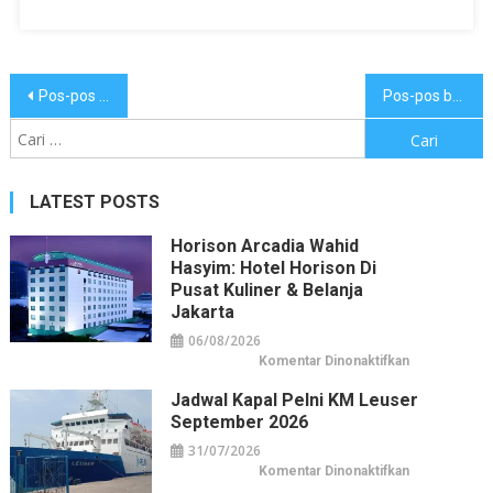
Navigasi
Pos-pos lama
Pos-pos baru
pos
Cari
untuk:
LATEST POSTS
Horison Arcadia Wahid
Hasyim: Hotel Horison Di
Pusat Kuliner & Belanja
Jakarta
06/08/2026
pada
Komentar Dinonaktifkan
Horison
Arcadia
Jadwal Kapal Pelni KM Leuser
Wahid
Hasyim:
September 2026
Hotel
Horison
31/07/2026
di
Pusat
pada
Komentar Dinonaktifkan
Kuliner
Jadwal
&