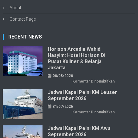
About
Contact Page
RECENT NEWS
Horison Arcadia Wahid
Hasyim: Hotel Horison Di
Pusat Kuliner & Belanja
Jakarta
06/08/2026
pada
Komentar Dinonaktifkan
Horison
Arcadia
Jadwal Kapal Pelni KM Leuser
Wahid
Hasyim:
September 2026
Hotel
Horison
31/07/2026
di
Pusat
pada
Komentar Dinonaktifkan
Kuliner
Jadwal
&
Kapal
Belanja
Pelni
Jakarta
KM
Jadwal Kapal Pelni KM Awu
Leuser
September 2026
September
2026