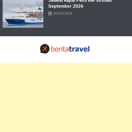
Jadwal Kapal Pelni KM Sirimau
September 2026
30/07/2026
Travelbiz
Situs Informasi Destinasi Wisata Resep Makanan, Kuliner, Jadwal
Tiket Pelni Ferry Kereta Lengkap