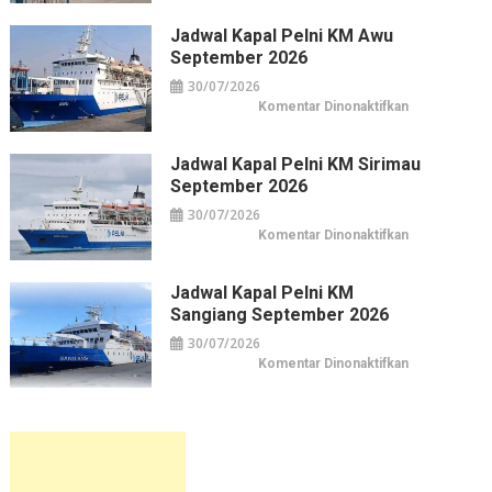
Kapal
Belanja
Pelni
Jakarta
KM
Jadwal Kapal Pelni KM Awu
Leuser
September 2026
September
2026
30/07/2026
pada
Komentar Dinonaktifkan
Jadwal
Kapal
Pelni
KM
Jadwal Kapal Pelni KM Sirimau
Awu
September 2026
September
2026
30/07/2026
pada
Komentar Dinonaktifkan
Jadwal
Kapal
Pelni
KM
Jadwal Kapal Pelni KM
Sirimau
Sangiang September 2026
September
2026
30/07/2026
pada
Komentar Dinonaktifkan
Jadwal
Kapal
Pelni
KM
Sangiang
September
2026