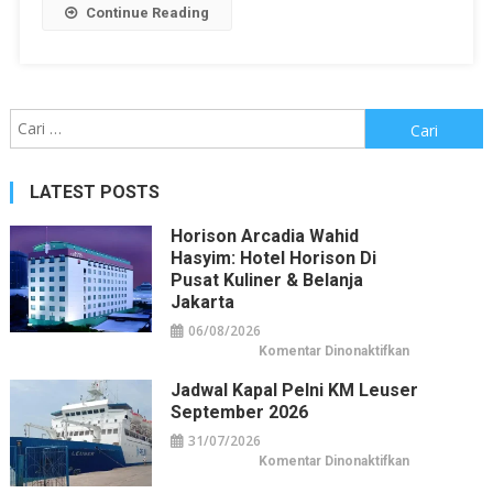
Continue Reading
Cari
untuk:
LATEST POSTS
Horison Arcadia Wahid
Hasyim: Hotel Horison Di
Pusat Kuliner & Belanja
Jakarta
06/08/2026
pada
Komentar Dinonaktifkan
Horison
Arcadia
Jadwal Kapal Pelni KM Leuser
Wahid
Hasyim:
September 2026
Hotel
Horison
31/07/2026
di
Pusat
pada
Komentar Dinonaktifkan
Kuliner
Jadwal
&
Kapal