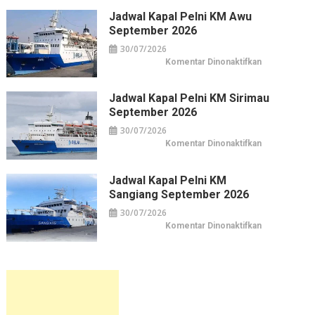
Belanja
Pelni
Jakarta
KM
Jadwal Kapal Pelni KM Awu
Leuser
September 2026
September
2026
30/07/2026
pada
Komentar Dinonaktifkan
Jadwal
Kapal
Pelni
KM
Jadwal Kapal Pelni KM Sirimau
Awu
September 2026
September
2026
30/07/2026
pada
Komentar Dinonaktifkan
Jadwal
Kapal
Pelni
KM
Jadwal Kapal Pelni KM
Sirimau
Sangiang September 2026
September
2026
30/07/2026
pada
Komentar Dinonaktifkan
Jadwal
Kapal
Pelni
KM
Sangiang
September
2026