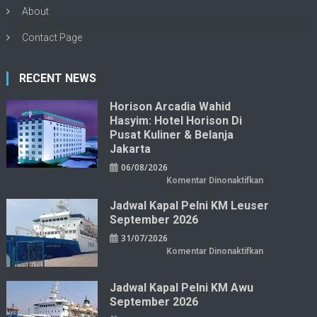
About
Contact Page
RECENT NEWS
Horison Arcadia Wahid
Hasyim: Hotel Horison Di
Pusat Kuliner & Belanja
Jakarta
06/08/2026
pada
Komentar Dinonaktifkan
Horison
Arcadia
Jadwal Kapal Pelni KM Leuser
Wahid
Hasyim:
September 2026
Hotel
Horison
31/07/2026
di
Pusat
pada
Komentar Dinonaktifkan
Kuliner
Jadwal
&
Kapal
Belanja
Pelni
Jakarta
KM
Jadwal Kapal Pelni KM Awu
Leuser
September 2026
September
2026