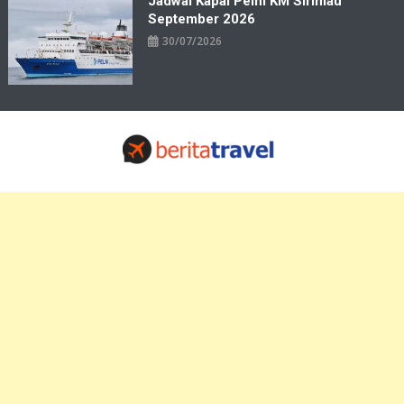
Jadwal Kapal Pelni KM Sirimau
September 2026
30/07/2026
Travelbiz
Situs Informasi Destinasi Wisata Resep Makanan, Kuliner, Jadwal
Tiket Pelni Ferry Kereta Lengkap