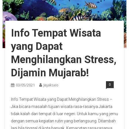
Info Tempat Wisata
yang Dapat
Menghilangkan Stress,
Dijamin Mujarab!
03/05/2021
Jejakseo
0
Info Tempat Wisata yang Dapat Menghilangkan Stress –
Jika bicara masalah tujuan wisata rasa-rasanya Jakarta
tidak kalah dari tempat di luar negeri. Untuk kamu yang jemu
dengan semua kegiatan rutin yang berlangsung. Ditambah
lagi bila tinggal di kota banyak. Kemacetan rasa-rasanya