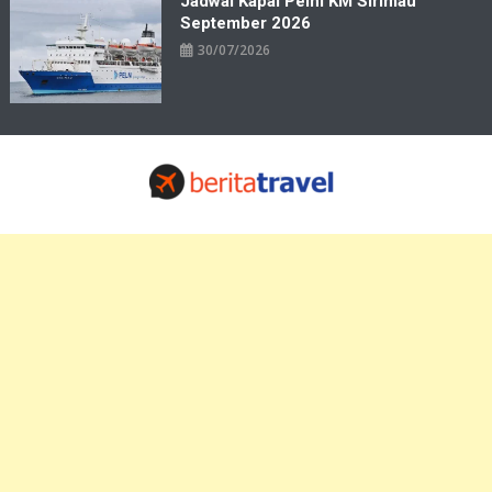
Jadwal Kapal Pelni KM Sirimau
September 2026
30/07/2026
Travelbiz
Situs Informasi Destinasi Wisata Resep Makanan, Kuliner, Jadwal
Tiket Pelni Ferry Kereta Lengkap