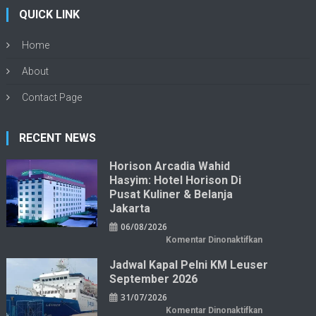
QUICK LINK
Home
About
Contact Page
RECENT NEWS
Horison Arcadia Wahid
Hasyim: Hotel Horison Di
Pusat Kuliner & Belanja
Jakarta
06/08/2026
pada
Komentar Dinonaktifkan
Horison
Arcadia
Jadwal Kapal Pelni KM Leuser
Wahid
Hasyim:
September 2026
Hotel
Horison
31/07/2026
di
Pusat
pada
Komentar Dinonaktifkan
Kuliner