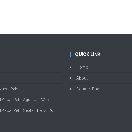
QUICK LINK
Home
About
apal Pelni
Contact Page
 Kapal Pelni Agustus 2026
 Kapal Pelni September 2026