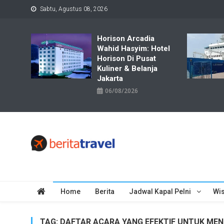
Skip
Sabtu, Agustus 08, 2026
to
content
Horison Arcadia
Wahid Hasyim: Hotel
Horison Di Pusat
Kuliner & Belanja
Jakarta
06/08/2026
Travelbiz
Situs Informasi Destinasi Wisata Resep Makanan, Kuliner, Jad
Home
Berita
Jadwal Kapal Pelni
Wis
TAG:
DAFTAR ACARA YANG EFEKTIF UNTUK MEN