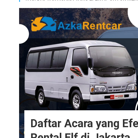
Daftar Acara yang Ef
Rental Elf di Jakarta