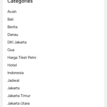
Categories
Aceh
Bali
Berita
Danau
DKI Jakarta
Gua
Harga Tiket Pelni
Hotel
Indonesia
Jadwal
Jakarta
Jakarta Timur
Jakarta Utara