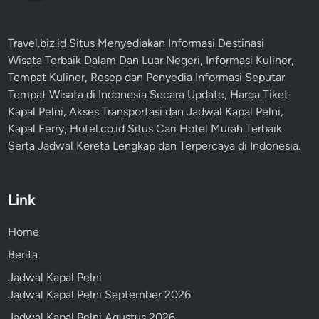
Travel.biz.id Situs Menyediakan Informasi
Destinasi
Wisata
Terbaik Dalam Dan Luar Negeri, Informasi Kuliner,
Tempat
Kuliner
, Resep dan Penyedia Informasi Seputar
Tempat
Wisata
di Indonesia Secara Update,
Harga Tiket
Kapal Pelni
, Akses Transportasi dan
Jadwal Kapal Pelni
,
Kapal Ferry,
Hotel.co.id Situs Cari Hotel Murah Terbaik
Serta Jadwal Kereta Lengkap dan Terpercaya di Indonesia.
Link
Home
Berita
Jadwal Kapal Pelni
Jadwal Kapal Pelni September 2026
Jadwal Kapal Pelni Agustus 2026