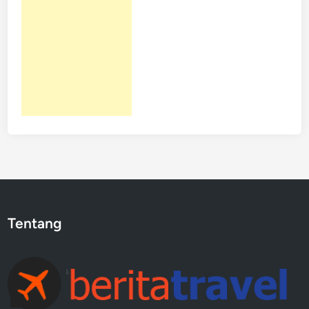
Tentang