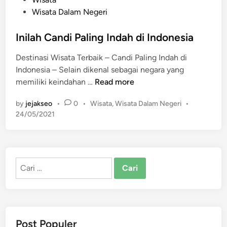
o
Wisata Dalam Negeri
s
t
Inilah Candi Paling Indah di Indonesia
e
Destinasi Wisata Terbaik – Candi Paling Indah di
d
Indonesia – Selain dikenal sebagai negara yang
i
I
memiliki keindahan …
Read more
n
n
P
by
jejakseo
•
0
•
Wisata
,
Wisata Dalam Negeri
•
i
o
24/05/2021
l
s
a
t
h
e
C
d
Cari
a
i
untuk:
n
n
d
i
P
Post Populer