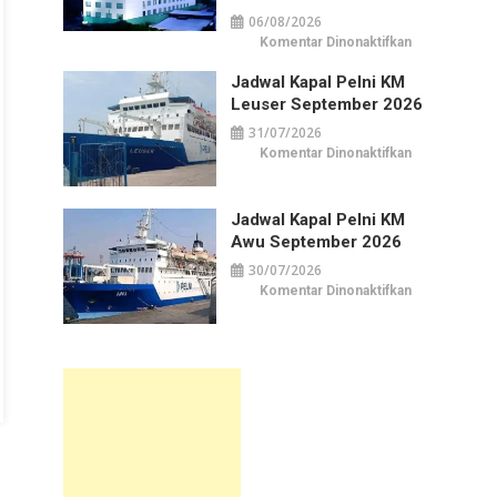
06/08/2026
pada
Komentar Dinonaktifkan
Horison
Arcadia
Jadwal Kapal Pelni KM
Wahid
Hasyim:
Leuser September 2026
Hotel
Horison
31/07/2026
di
Pusat
pada
Komentar Dinonaktifkan
Kuliner
Jadwal
&
Kapal
Belanja
Pelni
Jakarta
KM
Jadwal Kapal Pelni KM
Leuser
September
Awu September 2026
2026
30/07/2026
pada
Komentar Dinonaktifkan
Jadwal
Kapal
Pelni
KM
Awu
September
2026