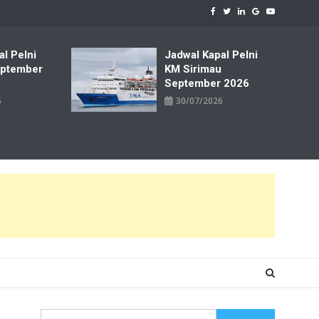
al Pelni
Jadwal Kapal Pelni
ptember
KM Sirimau
September 2026
6
30/07/2026
Cari