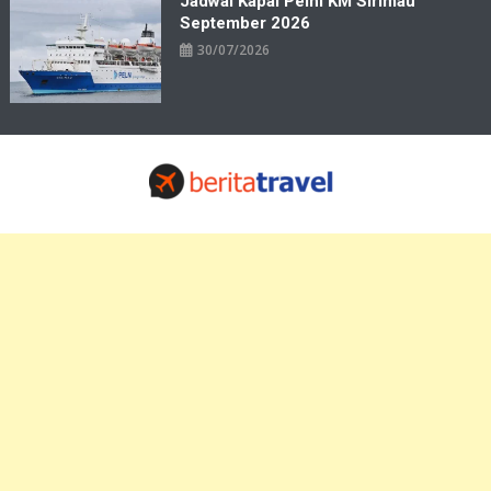
Jadwal Kapal Pelni KM Sirimau
September 2026
30/07/2026
Travelbiz
Situs Informasi Destinasi Wisata Resep Makanan, Kuliner, Jadwal
Tiket Pelni Ferry Kereta Lengkap