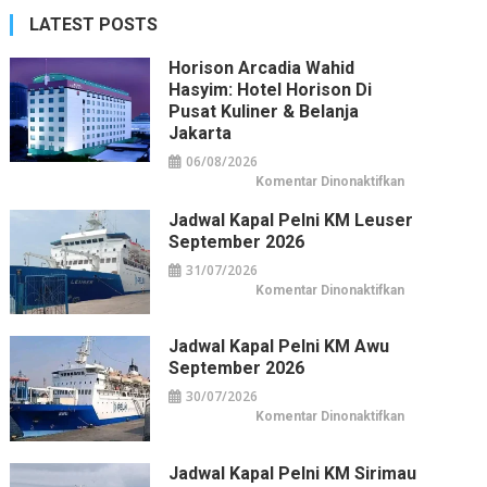
LATEST POSTS
Horison Arcadia Wahid
Hasyim: Hotel Horison Di
Pusat Kuliner & Belanja
Jakarta
06/08/2026
pada
Komentar Dinonaktifkan
Horison
Arcadia
Jadwal Kapal Pelni KM Leuser
Wahid
Hasyim:
September 2026
Hotel
Horison
31/07/2026
di
Pusat
pada
Komentar Dinonaktifkan
Kuliner
Jadwal
&
Kapal
Belanja
Pelni
Jakarta
KM
Jadwal Kapal Pelni KM Awu
Leuser
September 2026
September
2026
30/07/2026
pada
Komentar Dinonaktifkan
Jadwal
Kapal
Pelni
KM
Jadwal Kapal Pelni KM Sirimau
Awu