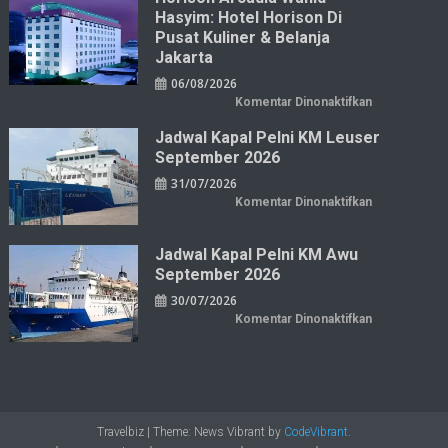
Hasyim: Hotel Horison Di
Pusat Kuliner & Belanja
Jakarta
06/08/2026
pada
Komentar Dinonaktifkan
Horison
Arcadia
Jadwal Kapal Pelni KM Leuser
Wahid
Hasyim:
September 2026
Hotel
Horison
31/07/2026
di
Pusat
pada
Komentar Dinonaktifkan
Kuliner
Jadwal
&
Kapal
Belanja
Pelni
Jakarta
KM
Jadwal Kapal Pelni KM Awu
Leuser
September 2026
September
2026
30/07/2026
pada
Komentar Dinonaktifkan
Jadwal
Kapal
Pelni
KM
Awu
September
2026
Travelbiz
|
Theme: News Vibrant by
CodeVibrant
.