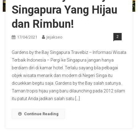
Singapura Yang Hijau
dan Rimbun!
17/04/2021
Jejakseo
2
Gardens by the Bay Singapura Travelbiz – Informasi Wisata
Terbaik Indonesia – Pergi ke Singapura jangan hanya
berdiam diri di kamar hotel. Terlalu sayang bila pelbagai
objek wisata menarik dan modern di Negeri Singa itu
dicuekkan begitu saja. Gardens by the Bay salah satunya.
Taman tropis hijau yang baru dilaunching pada 2012 silam
itu patut Anda jadikan salah satu […]
Continue Reading