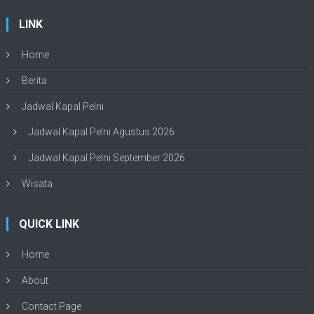
LINK
Home
Berita
Jadwal Kapal Pelni
Jadwal Kapal Pelni Agustus 2026
Jadwal Kapal Pelni September 2026
Wisata
QUICK LINK
Home
About
Contact Page