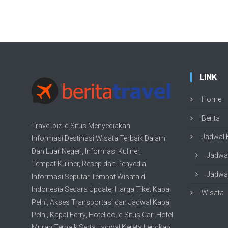
LINK
Home
Berita
Travel.biz.id Situs Menyediakan
Jadwal K
Informasi
Destinasi Wisata
Terbaik Dalam
Dan Luar Negeri, Informasi Kuliner,
Jadwal
Tempat
Kuliner
, Resep dan Penyedia
Jadwal
Informasi Seputar Tempat
Wisata
di
Indonesia Secara Update,
Harga Tiket Kapal
Wisata
Pelni
, Akses Transportasi dan
Jadwal Kapal
Pelni
, Kapal Ferry,
Hotel.co.id Situs Cari Hotel
Murah Terbaik
Serta Jadwal Kereta Lengkap