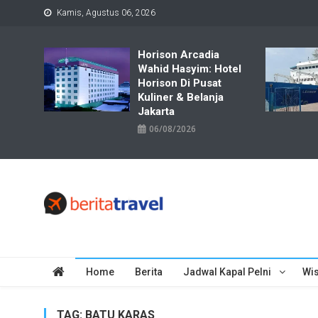
Skip
Kamis, Agustus 06, 2026
to
content
Horison Arcadia
Wahid Hasyim: Hotel
Horison Di Pusat
Kuliner & Belanja
Jakarta
06/08/2026
Travelbiz
Situs Informasi Destinasi Wisata Resep Makanan, Kuliner, Jad
Home
Berita
Jadwal Kapal Pelni
Wis
TAG:
BATU KARAS