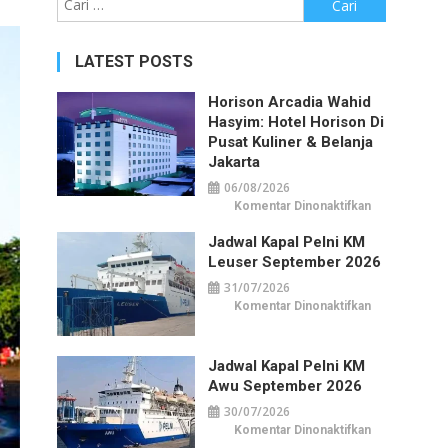
untuk:
LATEST POSTS
Horison Arcadia Wahid
Hasyim: Hotel Horison Di
Pusat Kuliner & Belanja
Jakarta
06/08/2026
pada
Komentar Dinonaktifkan
Horison
Arcadia
Jadwal Kapal Pelni KM
Wahid
Hasyim:
Leuser September 2026
Hotel
Horison
31/07/2026
di
Pusat
pada
Komentar Dinonaktifkan
Kuliner
Jadwal
&
Kapal
Belanja
Pelni
Jakarta
KM
Jadwal Kapal Pelni KM
Leuser
September
Awu September 2026
2026
30/07/2026
pada
Komentar Dinonaktifkan
Jadwal