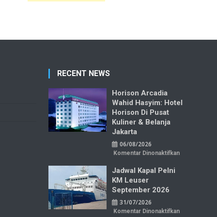
RECENT NEWS
Horison Arcadia
Wahid Hasyim: Hotel
Horison Di Pusat
Kuliner & Belanja
Jakarta
06/08/2026
pada
Komentar Dinonaktifkan
Horison
Arcadia
Jadwal Kapal Pelni
Wahid
Hasyim:
KM Leuser
Hotel
Horison
September 2026
di
Pusat
31/07/2026
Kuliner
&
pada
Komentar Dinonaktifkan
Belanja
Jadwal