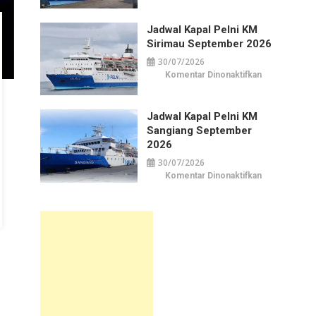
Kapal
Pelni
KM
Jadwal Kapal Pelni KM
Awu
September
Sirimau September 2026
2026
30/07/2026
pada
Komentar Dinonaktifkan
Jadwal
Kapal
Pelni
KM
Jadwal Kapal Pelni KM
Sirimau
September
Sangiang September
2026
2026
30/07/2026
pada
Komentar Dinonaktifkan
Jadwal
Kapal
Pelni
KM
Sangiang
September
2026