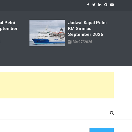
al Pelni
Jadwal Kapal Pelni
ptember
KM Sirimau
September 2026
6
30/07/2026
Cari