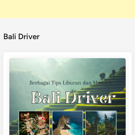
Bali Driver