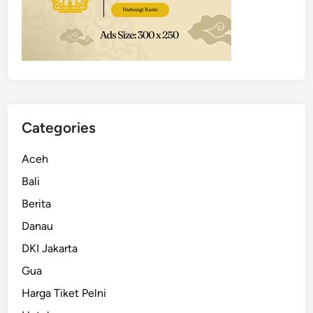
Categories
Aceh
Bali
Berita
Danau
DKI Jakarta
Gua
Harga Tiket Pelni