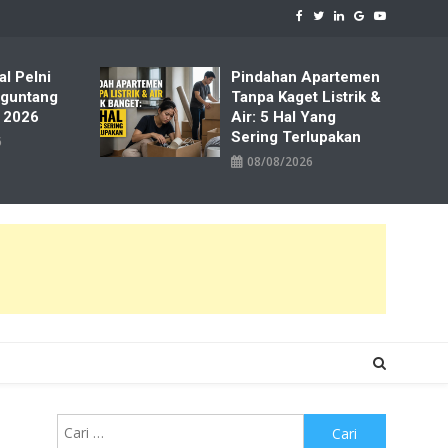
al Pelni
Pindahan Apartemen
iguntang
Tanpa Kaget Listrik &
 2026
Air: 5 Hal Yang
Sering Terlupakan
6
08/08/2026
Cari