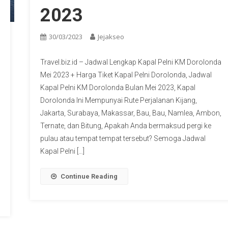
2023
30/03/2023
Jejakseo
Travel.biz.id – Jadwal Lengkap Kapal Pelni KM Dorolonda
Mei 2023 + Harga Tiket Kapal Pelni Dorolonda, Jadwal
Kapal Pelni KM Dorolonda Bulan Mei 2023, Kapal
Dorolonda Ini Mempunyai Rute Perjalanan Kijang,
Jakarta, Surabaya, Makassar, Bau, Bau, Namlea, Ambon,
Ternate, dan Bitung, Apakah Anda bermaksud pergi ke
pulau atau tempat tempat tersebut? Semoga Jadwal
Kapal Pelni […]
Continue Reading