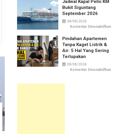
Pelni
Jadwal Kapal Pelni KM
KM
Bukit Siguntang
Bukit
Raya
September 2026
September
2026
08/08/2026
pada
Komentar Dinonaktifkan
Jadwal
Kapal
Pelni
Pindahan Apartemen
KM
Tanpa Kaget Listrik &
Bukit
Siguntang
Air: 5 Hal Yang Sering
September
2026
Terlupakan
08/08/2026
pada
Komentar Dinonaktifkan
Pindahan
Apartemen
tanpa
Kaget
Listrik
&
Air:
5
Hal
yang
Sering
Terlupakan