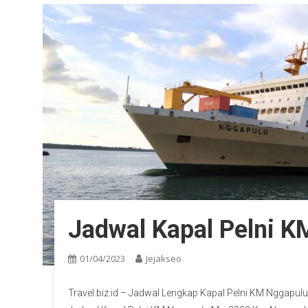
Jadwal Kapal Pelni 
01/04/2023
Jejakseo
Travel.biz.id – Jadwal Lengkap Kapal Pelni KM Nggapul