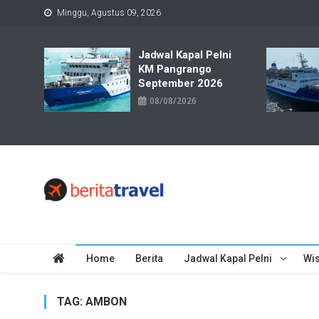
Skip
Minggu, Agustus 09, 2026
to
content
Jadwal Kapal Pelni
KM Pangrango
September 2026
08/08/2026
Travelbiz
Situs Informasi Destinasi Wisata Resep Makanan, Kuliner, Jad
Home
Berita
Jadwal Kapal Pelni
Wis
TAG:
AMBON