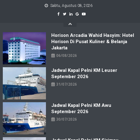
Skip
Sabtu, Agustus 08, 2026
to
content
Horison Arcadia Wahid Hasyim: Hotel
Horison Di Pusat Kuliner & Belanja
Jakarta
06/08/2026
Jadwal Kapal Pelni KM Leuser
September 2026
31/07/2026
Jadwal Kapal Pelni KM Awu
September 2026
30/07/2026