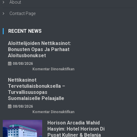
About
Contact Page
RECENT NEWS
Aloittelijoiden Nettikasinot:
Bonusten Opas Ja Parhaat
Aloitusbonukset
08/08/2026
pada
Komentar Dinonaktifkan
Aloittelijoiden
nettikasinot:
Nettikasinot
bonusten
opas
Tervetuliaisbonuksella –
ja
parhaat
Turvallisuusopas
aloitusbonukset
Suomalaiselle Pelaajalle
08/08/2026
pada
Komentar Dinonaktifkan
Nettikasinot
tervetuliaisbonuksella
Horison Arcadia Wahid
–
turvallisuusopas
Hasyim: Hotel Horison Di
suomalaiselle
pelaajalle
Pusat Kuliner & Belanja