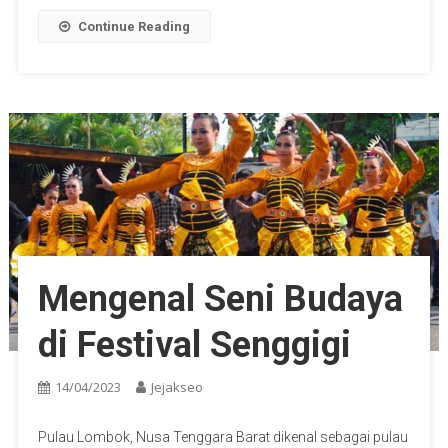
Continue Reading
Mengenal Seni Budaya
di Festival Senggigi
14/04/2023
Jejakseo
Pulau Lombok, Nusa Tenggara Barat dikenal sebagai pulau