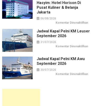
turvallisuusopas
Hasyim: Hotel Horison Di
suomalaiselle
pelaajalle
Pusat Kuliner & Belanja
Jakarta
06/08/2026
pada
Komentar Dinonaktifkan
Horison
Arcadia
Jadwal Kapal Pelni KM Leuser
Wahid
Hasyim:
September 2026
Hotel
Horison
31/07/2026
di
Pusat
pada
Komentar Dinonaktifkan
Kuliner
Jadwal
&
Kapal
Belanja
Pelni
Jakarta
KM
Jadwal Kapal Pelni KM Awu
Leuser
September 2026
September
2026
30/07/2026
pada
Komentar Dinonaktifkan
Jadwal
Kapal
Pelni
KM
Awu
September
2026