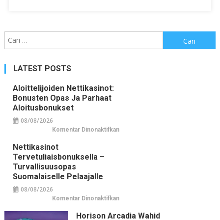
Cari
untuk:
LATEST POSTS
Aloittelijoiden Nettikasinot:
Bonusten Opas Ja Parhaat
Aloitusbonukset
08/08/2026
pada
Komentar Dinonaktifkan
Aloittelijoiden
nettikasinot:
Nettikasinot
bonusten
opas
Tervetuliaisbonuksella –
ja
parhaat
Turvallisuusopas
aloitusbonukset
Suomalaiselle Pelaajalle
08/08/2026
pada
Komentar Dinonaktifkan
Nettikasinot
tervetuliaisbonuksella
Horison Arcadia Wahid
–