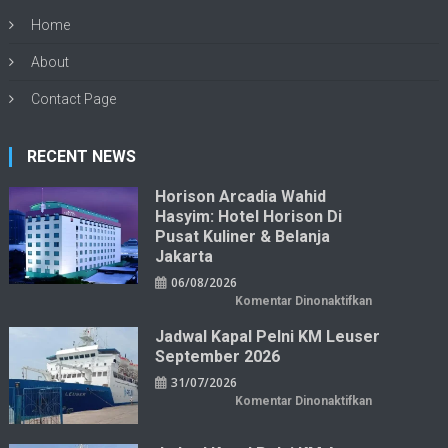
Home
About
Contact Page
RECENT NEWS
Horison Arcadia Wahid
Hasyim: Hotel Horison Di
Pusat Kuliner & Belanja
Jakarta
06/08/2026
pada
Komentar Dinonaktifkan
Horison
Arcadia
Jadwal Kapal Pelni KM Leuser
Wahid
Hasyim:
September 2026
Hotel
Horison
31/07/2026
di
Pusat
pada
Komentar Dinonaktifkan
Kuliner
Jadwal
&
Kapal
Belanja
Pelni
Jakarta
KM