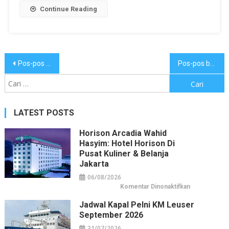
Continue Reading
Navigasi
Pos-pos lama
Pos-pos baru
pos
Cari
untuk:
LATEST POSTS
Horison Arcadia Wahid
Hasyim: Hotel Horison Di
Pusat Kuliner & Belanja
Jakarta
06/08/2026
pada
Komentar Dinonaktifkan
Horison
Arcadia
Jadwal Kapal Pelni KM Leuser
Wahid
Hasyim:
September 2026
Hotel
Horison
31/07/2026