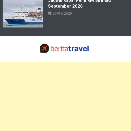
Jadwal Kapal Pelni KM Sirimau
September 2026
30/07/2026
Travelbiz
Situs Informasi Destinasi Wisata Resep Makanan, Kuliner, Jadwal
Tiket Pelni Ferry Kereta Lengkap