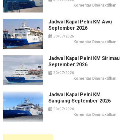
di
Pusat
pada
Komentar Dinonaktifkan
Kuliner
Jadwal
&
Kapal
Belanja
Pelni
Jakarta
KM
Jadwal Kapal Pelni KM Awu
Leuser
September 2026
September
2026
30/07/2026
pada
Komentar Dinonaktifkan
Jadwal
Kapal
Pelni
KM
Jadwal Kapal Pelni KM Sirimau
Awu
September 2026
September
2026
30/07/2026
pada
Komentar Dinonaktifkan
Jadwal
Kapal
Pelni
KM
Jadwal Kapal Pelni KM
Sirimau
Sangiang September 2026
September
2026
30/07/2026
pada
Komentar Dinonaktifkan
Jadwal
Kapal
Pelni
KM
Sangiang
September