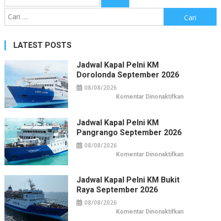
untuk:
Cari
untuk:
LATEST POSTS
Jadwal Kapal Pelni KM
Dorolonda September 2026
08/08/2026
pada
Komentar Dinonaktifkan
Jadwal
Kapal
Pelni
KM
Jadwal Kapal Pelni KM
Dorolonda
Pangrango September 2026
September
2026
08/08/2026
pada
Komentar Dinonaktifkan
Jadwal
Kapal
Pelni
KM
Jadwal Kapal Pelni KM Bukit
Pangrango
Raya September 2026
September
2026
08/08/2026
pada
Komentar Dinonaktifkan
Jadwal