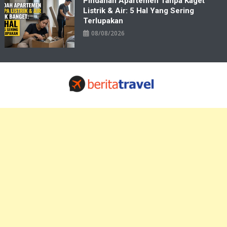
Pindahan Apartemen Tanpa Kaget
Listrik & Air: 5 Hal Yang Sering
Terlupakan
08/08/2026
Travelbiz
Situs Informasi Destinasi Wisata Resep Makanan, Kuliner, Jadwal
Tiket Pelni Ferry Kereta Lengkap