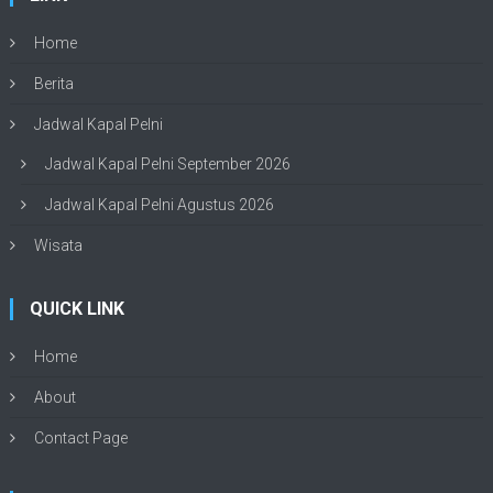
Home
Berita
Jadwal Kapal Pelni
Jadwal Kapal Pelni September 2026
Jadwal Kapal Pelni Agustus 2026
Wisata
QUICK LINK
Home
About
Contact Page