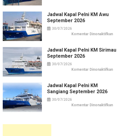
Kuliner
Jadwal
&
Kapal
Belanja
Pelni
Jakarta
KM
Jadwal Kapal Pelni KM Awu
Leuser
September 2026
September
2026
30/07/2026
pada
Komentar Dinonaktifkan
Jadwal
Kapal
Pelni
KM
Jadwal Kapal Pelni KM Sirimau
Awu
September 2026
September
2026
30/07/2026
pada
Komentar Dinonaktifkan
Jadwal
Kapal
Pelni
KM
Jadwal Kapal Pelni KM
Sirimau
Sangiang September 2026
September
2026
30/07/2026
pada
Komentar Dinonaktifkan
Jadwal
Kapal
Pelni
KM
Sangiang
September
2026