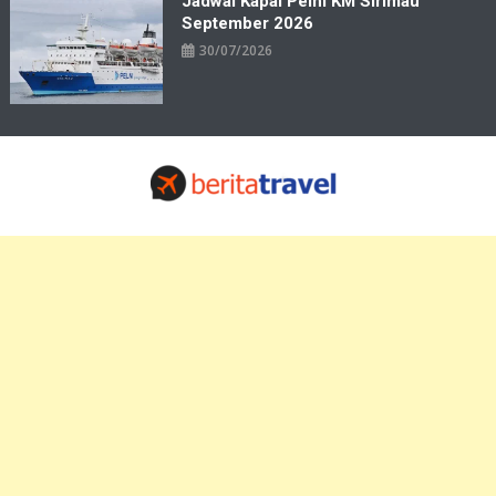
Jadwal Kapal Pelni KM Sirimau
September 2026
30/07/2026
Travelbiz
Situs Informasi Destinasi Wisata Resep Makanan, Kuliner, Jadwal
Tiket Pelni Ferry Kereta Lengkap