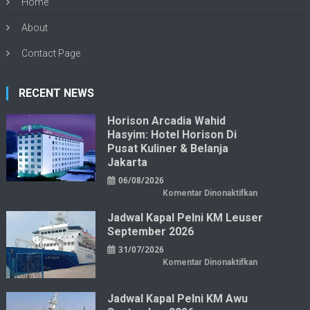
Home
About
Contact Page
RECENT NEWS
Horison Arcadia Wahid
Hasyim: Hotel Horison Di
Pusat Kuliner & Belanja
Jakarta
06/08/2026
pada
Komentar Dinonaktifkan
Horison
Arcadia
Jadwal Kapal Pelni KM Leuser
Wahid
Hasyim:
September 2026
Hotel
Horison
31/07/2026
di
Pusat
pada
Komentar Dinonaktifkan
Kuliner
Jadwal
&
Kapal
Belanja
Pelni
Jakarta
KM
Jadwal Kapal Pelni KM Awu
Leuser