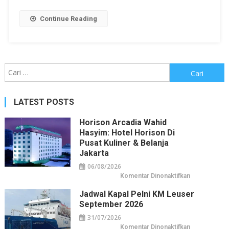
Continue Reading
Cari
untuk:
LATEST POSTS
Horison Arcadia Wahid
Hasyim: Hotel Horison Di
Pusat Kuliner & Belanja
Jakarta
06/08/2026
pada
Komentar Dinonaktifkan
Horison
Arcadia
Jadwal Kapal Pelni KM Leuser
Wahid
Hasyim:
September 2026
Hotel
Horison
31/07/2026
di
Pusat
pada
Komentar Dinonaktifkan