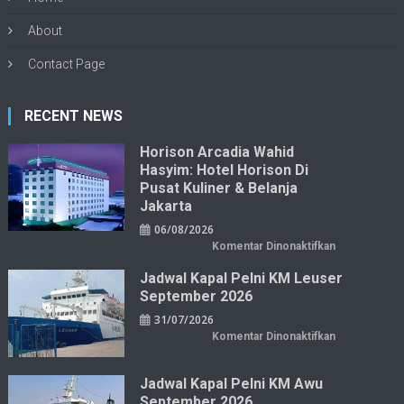
About
Contact Page
RECENT NEWS
Horison Arcadia Wahid
Hasyim: Hotel Horison Di
Pusat Kuliner & Belanja
Jakarta
06/08/2026
pada
Komentar Dinonaktifkan
Horison
Arcadia
Jadwal Kapal Pelni KM Leuser
Wahid
Hasyim:
September 2026
Hotel
Horison
31/07/2026
di
Pusat
pada
Komentar Dinonaktifkan
Kuliner
Jadwal
&
Kapal
Belanja
Pelni
Jakarta
KM
Jadwal Kapal Pelni KM Awu
Leuser
September 2026
September