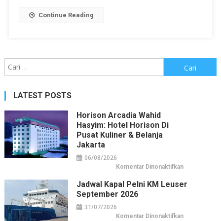
Continue Reading
Cari
untuk:
LATEST POSTS
Horison Arcadia Wahid
Hasyim: Hotel Horison Di
Pusat Kuliner & Belanja
Jakarta
06/08/2026
pada
Komentar Dinonaktifkan
Horison
Arcadia
Jadwal Kapal Pelni KM Leuser
Wahid
Hasyim:
September 2026
Hotel
Horison
31/07/2026
di
Pusat
pada
Komentar Dinonaktifkan
Kuliner