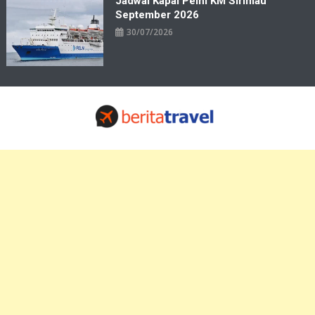
Jadwal Kapal Pelni KM Sirimau
September 2026
30/07/2026
Travelbiz
Situs Informasi Destinasi Wisata Resep Makanan, Kuliner, Jadwal
Tiket Pelni Ferry Kereta Lengkap