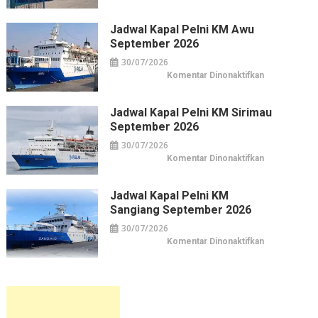
Jadwal
&
Kapal
Belanja
Pelni
Jakarta
KM
Jadwal Kapal Pelni KM Awu
Leuser
September 2026
September
2026
30/07/2026
pada
Komentar Dinonaktifkan
Jadwal
Kapal
Pelni
KM
Jadwal Kapal Pelni KM Sirimau
Awu
September 2026
September
2026
30/07/2026
pada
Komentar Dinonaktifkan
Jadwal
Kapal
Pelni
KM
Jadwal Kapal Pelni KM
Sirimau
Sangiang September 2026
September
2026
30/07/2026
pada
Komentar Dinonaktifkan
Jadwal
Kapal
Pelni
KM
Sangiang
September
2026