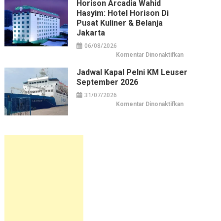
Horison Arcadia Wahid
–
turvallisuusopas
Hasyim: Hotel Horison Di
suomalaiselle
pelaajalle
Pusat Kuliner & Belanja
Jakarta
06/08/2026
pada
Komentar Dinonaktifkan
Horison
Arcadia
Jadwal Kapal Pelni KM Leuser
Wahid
Hasyim:
September 2026
Hotel
Horison
31/07/2026
di
Pusat
pada
Komentar Dinonaktifkan
Kuliner
Jadwal
&
Kapal
Belanja
Pelni
Jakarta
KM
Leuser
September
2026