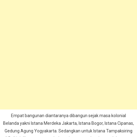
Empat bangunan diantaranya dibangun sejak masa kolonial
Belanda yakni Istana Merdeka Jakarta, Istana Bogor, Istana Cipanas,
Gedung Agung Yogyakarta. Sedangkan untuk Istana Tampaksiring