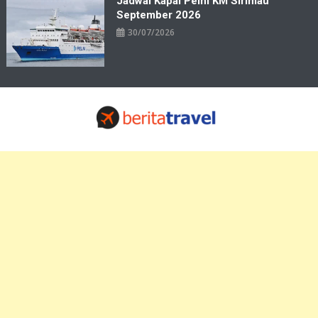
Jadwal Kapal Pelni KM Sirimau
September 2026
30/07/2026
Travelbiz
Situs Informasi Destinasi Wisata Resep Makanan, Kuliner, Jadwal
Tiket Pelni Ferry Kereta Lengkap