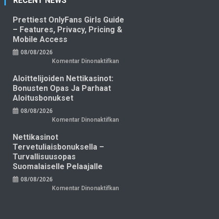
RECENT NEWS
Prettiest OnlyFans Girls Guide
– Features, Privacy, Pricing &
Mobile Access
08/08/2026
pada
Komentar Dinonaktifkan
Prettiest
OnlyFans
Aloittelijoiden Nettikasinot:
Girls
Guide
Bonusten Opas Ja Parhaat
–
Features,
Aloitusbonukset
Privacy,
Pricing
08/08/2026
&
Mobile
pada
Komentar Dinonaktifkan
Access
Aloittelijoiden
nettikasinot:
Nettikasinot
bonusten
opas
Tervetuliaisbonuksella –
ja
parhaat
Turvallisuusopas
aloitusbonukset
Suomalaiselle Pelaajalle
08/08/2026
pada
Komentar Dinonaktifkan
Nettikasinot
tervetuliaisbonuksella
–
turvallisuusopas
suomalaiselle