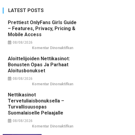
LATEST POSTS
Prettiest OnlyFans Girls Guide
– Features, Privacy, Pricing &
Mobile Access
08/08/2026
pada
Komentar Dinonaktifkan
Prettiest
OnlyFans
Aloittelijoiden Nettikasinot:
Girls
Guide
Bonusten Opas Ja Parhaat
–
Features,
Aloitusbonukset
Privacy,
Pricing
08/08/2026
&
Mobile
pada
Komentar Dinonaktifkan
Access
Aloittelijoiden
nettikasinot:
Nettikasinot
bonusten
opas
Tervetuliaisbonuksella –
ja
parhaat
Turvallisuusopas
aloitusbonukset
Suomalaiselle Pelaajalle
08/08/2026
pada
Komentar Dinonaktifkan
Nettikasinot
tervetuliaisbonuksella